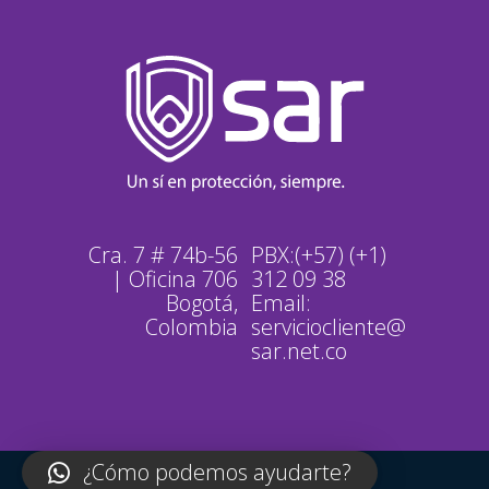
Cra. 7 # 74b-56
PBX:
(+57) (+1)
| Oficina 706
312 09 38
Bogotá,
Email:
Colombia
serviciocliente@
sar.net.co
¿Cómo podemos ayudarte?
SAR© 2026 Todos los derechos